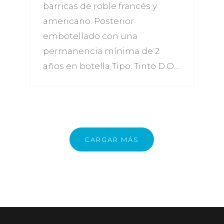
barricas de roble francés y
americano. Posterior
embotellado con una
permanencia mínima de 2
años en botella Tipo: Tinto D.O:...
CARGAR MÁS