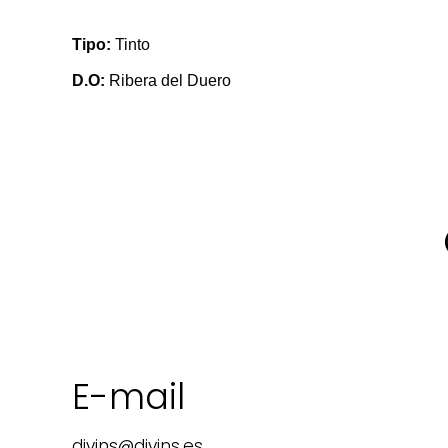
Tipo:
Tinto
D.O:
Ribera del Duero
E-mail
divins@divins.es