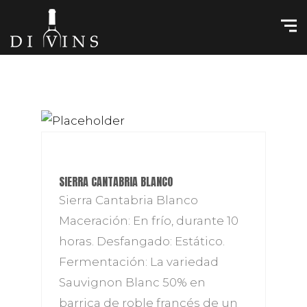
SIERRA CANTABRIA BLANCO
Sierra Cantabria Blanco
Maceración: En frío, durante 10
horas. Desfangado: Estático.
Fermentación: La variedad
Sauvignon Blanc 50% en
barrica de roble francés de un