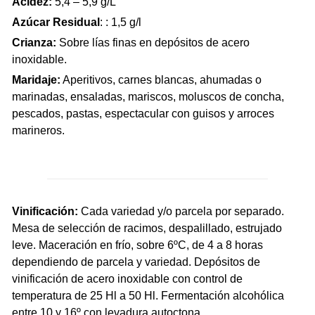
Acidez:
5,4 – 5,9 g/L
Azúcar Residual
: : 1,5 g/l
Crianza:
Sobre lías finas en depósitos de acero
inoxidable.
Maridaje:
Aperitivos, carnes blancas, ahumadas o
marinadas, ensaladas, mariscos, moluscos de concha,
pescados, pastas, espectacular con guisos y arroces
marineros.
Vinificación:
Cada variedad y/o parcela por separado.
Mesa de selección de racimos, despalillado, estrujado
leve. Maceración en frío, sobre 6ºC, de 4 a 8 horas
dependiendo de parcela y variedad. Depósitos de
vinificación de acero inoxidable con control de
temperatura de 25 Hl a 50 Hl. Fermentación alcohólica
entre 10 y 16º con levadura autoctona