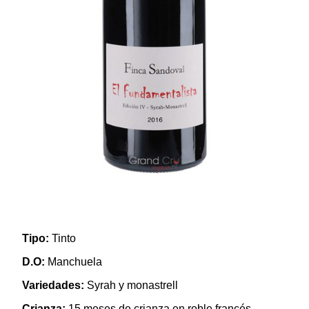
Tipo:
Tinto
D.O:
Manchuela
Variedades:
Syrah y monastrell
Crianza:
15 meses de crianza en roble francés