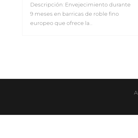
Descripción: Envejecimiento durante
9 meses en barricas de roble fino
europeo que ofrece la...
A