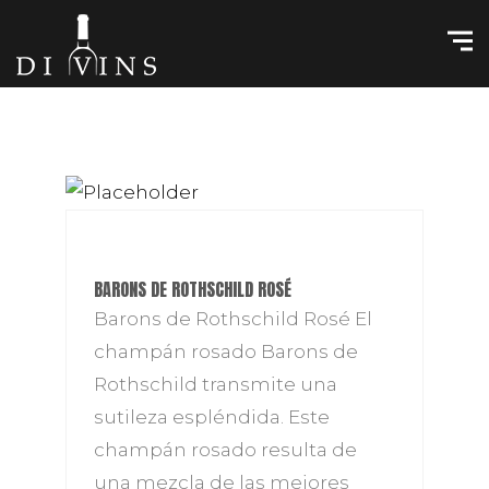
BARONS DE ROTHSCHILD ROSÉ
Barons de Rothschild Rosé El
champán rosado Barons de
Rothschild transmite una
sutileza espléndida. Este
champán rosado resulta de
una mezcla de las mejores