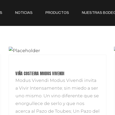
S
NOTICIAS
PRODUCTOS
NUESTRAS BODE
VIÑA COSTEIRA MODUS VIVENDI
Modus Vivendi Modus Vivendi invita
a Vivir Intensamente; sin miedo a ser
uno mismo. Un vino diferente que se
enorgullece de serlo y que nos
acerca al Pazo de Toubes; Un Pazo del