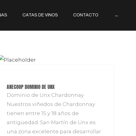
GAS
CATAS DE VINOS
CONTACTO
ANECOOP DOMINIO DE UNX
Dominio de Unx Chardonnay
Nuestros viñedos de Chardonnay
tienen entre 15 y 18 años de
antigüedad. San Martín de Unx es
una zona excelente para desarrollar