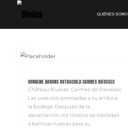
QUIÉNES SOMO
DOMAINE BARONS ROTHSCHILD CARMES RIEUSSEC
Château Riussec Carmes de Rieussec
Las uvas son prensadas a su arribo a
la bodega. Después de la
decantación, los mostos se trasladan
a barricas nuevas para su